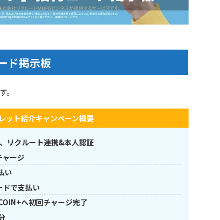
ード掲示板
す。
レット紹介キャンペーン概要
、リクルート連携&本人認証
チャージ
払い
ードで支払い
COIN+へ初回チャージ完了
分