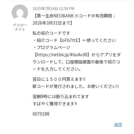
2025年7月18日 12:58 PM
【第一生命NEOBANK ※コードの有効期限：
2026年3月31日まで】
ナスカー
ナイト
私の紹介コードです
・紹介コード【oFb7ttE】←使ってください
・プログラムページ
【https://netbk.jp/4boAv30】からアプリをダ
ウンロードして、口座開設画面の最後で紹介コ
ードを入力してください。
翌日に１５００円貰えます‼️
新コードが発行されました、お使いください‼️
翌朝9時には振り込まれてます
すばやく獲得できます!!
0070188
返信