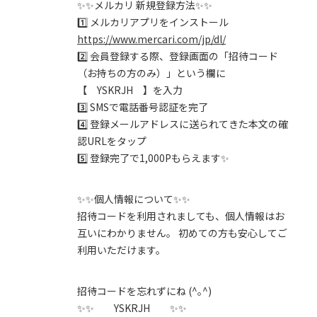
✨✨メルカリ 新規登録方法✨✨
1️⃣ メルカリアプリをインストール
https://www.mercari.com/jp/dl/
2️⃣ 会員登録する際、登録画面の「招待コード
（お持ちの方のみ）」という欄に
【 YSKRJH 】を入力
3️⃣ SMSで電話番号認証を完了
4️⃣ 登録メールアドレスに送られてきた本文の確
認URLをタップ
5️⃣ 登録完了で1,000Pもらえます✨
✨✨個人情報について✨✨
招待コードを利用されましても、個人情報はお
互いにわかりません。 初めての方も安心してご
利用いただけます。
招待コードを忘れずにね (^｡^)
✨✨ YSKRJH ✨✨