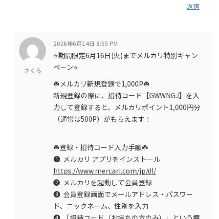
返信
2026年6月14日 8:55 PM
⭐️期間限定6月16日(火)までメルカリ特別キャン
ペーン⭐️
さくら
☘️メルカリ新規登録で1,000P☘️
新規登録の際に、招待コード【GWWNGJ】を入
力して登録すると、メルカリポイント1,000円分
（通常は500P）がもらえます！
☘️登録・招待コード入力手順☘️
❶. メルカリ アプリをインストール
https://www.mercari.com/jp/dl/
❷. メルカリを起動して会員登録
❸. 会員登録画面でメールアドレス・パスワー
ド、ニックネーム、性別を入力
❹. 「招待コード（お持ちの方のみ）」という欄