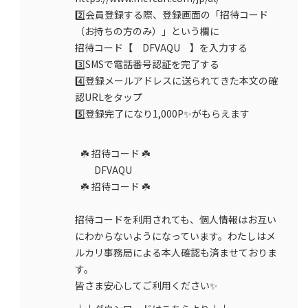
2️⃣会員登録する際、登録画面の「招待コード
（お持ちの方のみ）」という欄に
招待コード【 DFVAQU 】を入力する
3️⃣SMSで電話番号認証を完了する
4️⃣登録メールアドレスに送られてきた本文の確
認URLをタップ
5️⃣登録完了になり1,000P✨がもらえます
☘️ 招待コード ☘️
DFVAQU
☘️ 招待コード ☘️
招待コードを利用されても、個人情報はお互い
にわからないようになっています。わたしはメ
ルカリ事務局による本人確認も済ませておりま
す。
皆さま安心してご利用ください✨