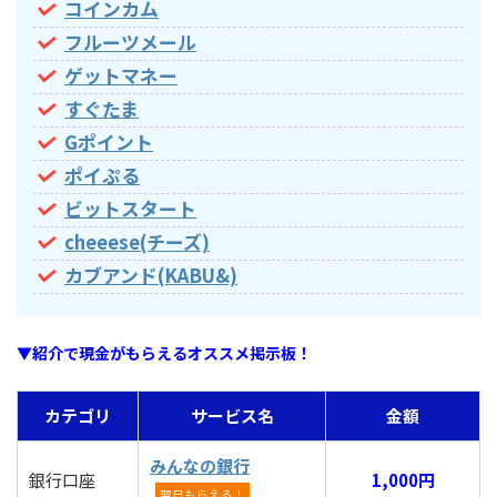
コインカム
フルーツメール
ゲットマネー
すぐたま
Gポイント
ポイぷる
ビットスタート
cheeese(チーズ)
カブアンド(KABU&)
▼紹介で現金がもらえるオススメ掲示板！
カテゴリ
サービス名
金額
みんなの銀行
銀行口座
1,000円
翌日もらえる！