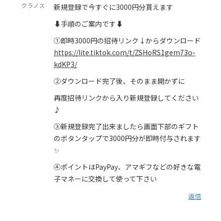
クラノス
新規登録で今すぐに3000円分貰えます
⬇️手順のご案内です⬇️
①即時3000円の招待リンク↓からダウンロード
https://lite.tiktok.com/t/ZSHoRS1gem73o-
kdKP3/
②ダウンロード完了後、そのまま開かずに
再度招待リンクから入り新規登録してください
♪
③新規登録完了出来ましたら画面下部のギフト
のボタンタップで3000円分が即時付与されます
✨
④ポイントはPayPay、アマギフなどの好きな電
子マネーに交換して使って下さい
返信