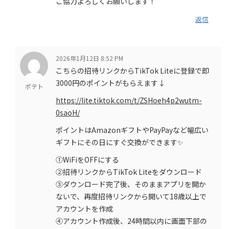
ご協力よろしくお願いします！
返信
2026年1月12日 8:52 PM
こちらの招待リンクからTikTok Liteに登録で即
3000円のポイントがもらえます↓
ポテト
https://lite.tiktok.com/t/ZSHoeh4p2wutm-
0saoH/
ポイントはAmazonギフトやPayPayなど幅広い
ギフトにその日にすぐ交換ができます✨
①WiFiをOFFにする
②招待リンクからTikTok Liteをダウンロード
③ダウンロード完了後、そのままアプリを開か
ないで、再度招待リンクから開いて18歳以上で
アカウントを作成
④アカウント作成後、24時間以内に画面下部の