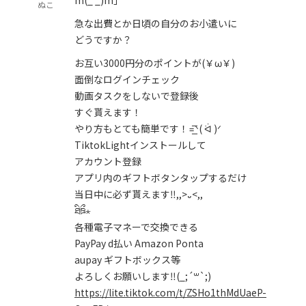
ぬこ
急な出費とか日頃の自分のお小遣いに
どうですか？
お互い3000円分のポイントが(￥ω￥)
面倒なログインチェック
動画タスクをしないで登録後
すぐ貰えます！
やり方もとても簡単です！=͟͞ᐠ( ᐛ )ᐟ
TiktokLightインストールして
アカウント登録
アプリ内のギフトボタンタップするだけ
当日中に必ず貰えます‼️,,>᎑<,,
ཐིཋྀ⋆
各種電子マネーで交換できる
PayPay d払い Amazon Ponta
aupay ギフトボックス等
よろしくお願いします‼️(_;´꒳`;)
https://lite.tiktok.com/t/ZSHo1thMdUaeP-