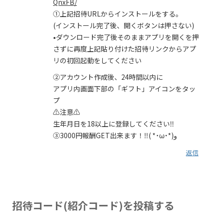
QnxFB/
①上記招待URLからインストールをする。
(インストール完了後、開くボタンは押さない)
•ダウンロード完了後そのままアプリを開くを押
さずに再度上記貼り付けた招待リンクからアプ
リの初回起動をしてください
②アカウント作成後、24時間以内に
アプリ内画面下部の「ギフト」アイコンをタッ
プ
⚠️注意⚠️
生年月日を18以上に登録してください‼️
③3000円報酬GET出来ます！‼️( *˙ω˙*)و
返信
招待コード(紹介コード)を投稿する