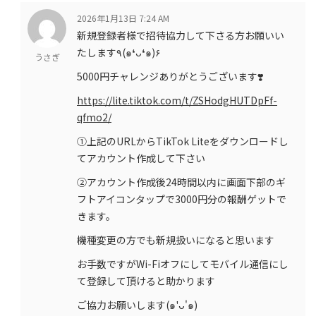
2026年1月13日 7:24 AM
新規登録者様で招待協力して下さる方お願いい
たします٩(๑❛ᴗ❛๑)۶
うさぎ
5000円チャレンジありがとうございます❣️
https://lite.tiktok.com/t/ZSHodgHUTDpFf-
qfmo2/
①上記のURLからTikTok Liteをダウンロードし
てアカウント作成して下さい
②アカウント作成後24時間以内に画面下部のギ
フトアイコンタップで3000円分の報酬ゲットで
きます。
機種変更の方でも新規扱いになると思います
お手数ですがWi-Fiオフにしてモバイル通信にし
て登録して頂けると助かります
ご協力お願いします(๑'ᴗ'๑)