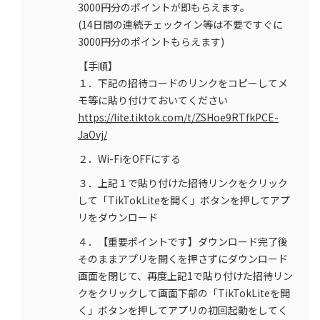
3000円分のポイントが即もらえます。
(14日間の連続チェックイン等は不要ですぐに
3000円分のポイントもらえます)
【手順】
１．下記の招待コードのリンクをコピーしてメ
モ等に貼り付けておいてください
https://lite.tiktok.com/t/ZSHoe9RTfkPCE-
JaOvj/
２．Wi-FiをOFFにする
３．上記１で貼り付けた招待リンクをクリック
して「TikTokLiteを開く」ボタンを押してアプ
リをダウンロード
４．【重要ポイントです】ダウンロード完了後
そのままアプリを開くを押さずにダウンロード
画面を閉じて、再度上記1で貼り付けた招待リン
クをクリックして画面下部の「TikTokLiteを開
く」ボタンを押してアプリの初回起動をしてく