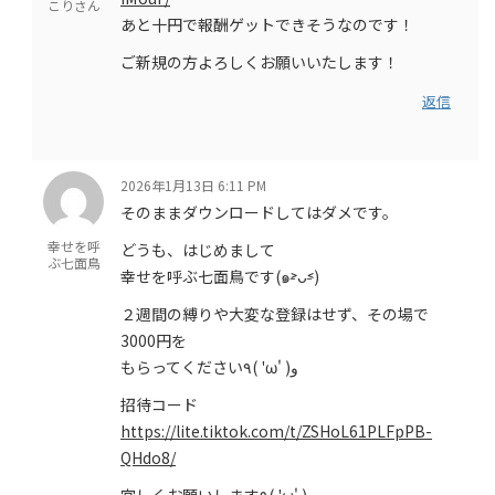
こりさん
あと十円で報酬ゲットできそうなのです！
ご新規の方よろしくお願いいたします！
返信
2026年1月13日 6:11 PM
そのままダウンロードしてはダメです。
幸せを呼
どうも、はじめまして
ぶ七面鳥
幸せを呼ぶ七面鳥です(๑˃̵ᴗ˂̵)
２週間の縛りや大変な登録はせず、その場で
3000円を
もらってください٩( 'ω' )و
招待コード
https://lite.tiktok.com/t/ZSHoL61PLFpPB-
QHdo8/
宜しくお願いします٩( 'ω' )و