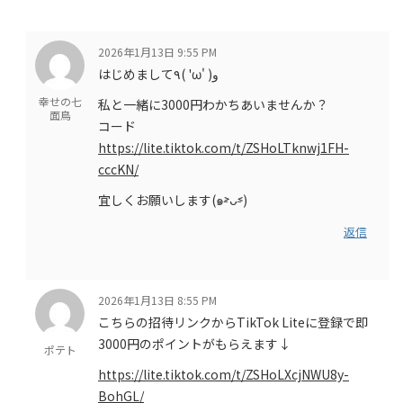
2026年1月13日 9:55 PM
はじめまして٩( 'ω' )و
幸せの七
私と一緒に3000円わかちあいませんか？
面鳥
コード
https://lite.tiktok.com/t/ZSHoLTknwj1FH-
cccKN/
宜しくお願いします(๑˃̵ᴗ˂̵)
返信
2026年1月13日 8:55 PM
こちらの招待リンクからTikTok Liteに登録で即
3000円のポイントがもらえます↓
ポテト
https://lite.tiktok.com/t/ZSHoLXcjNWU8y-
BohGL/